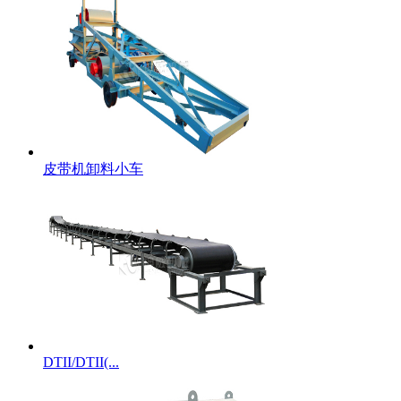
皮带机卸料小车
DTII/DTII(...